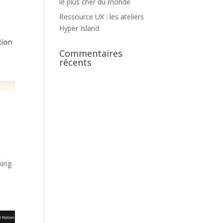
le plus cher du monde
Ressource UX : les ateliers
Hyper Island
Commentaires
récents
s
king