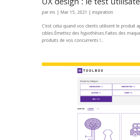
UX design : le test utilisa
par
iris
|
Mar 15, 2021
|
inspiration
C’est celui quand vos clients utilisent le produit 
cibles.Émettez des hypothèses.Faites des maque
produits de vos concurrents !...