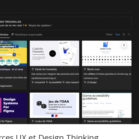
urces UX et Design Thinking