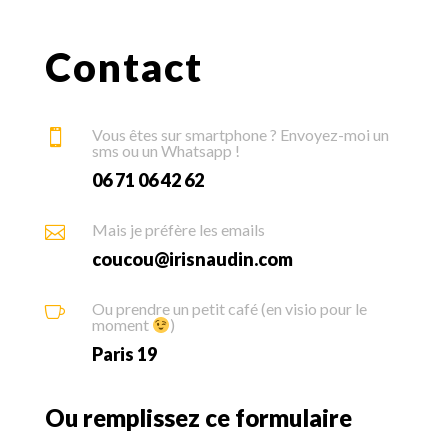
Contact
Vous êtes sur smartphone ? Envoyez-moi un

sms ou un Whatsapp !
06 71 06 42 62
Mais je préfère les emails

coucou@irisnaudin.com
Ou prendre un petit café (en visio pour le

moment
)
Paris 19
Ou remplissez ce formulaire